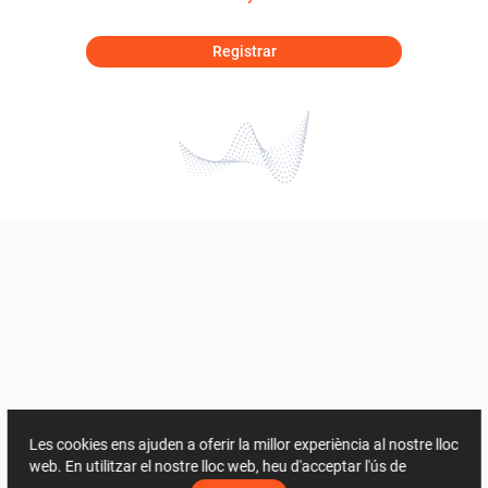
Registrar
Les cookies ens ajuden a oferir la millor experiència al nostre lloc
web. En utilitzar el nostre lloc web, heu d'acceptar l'ús de