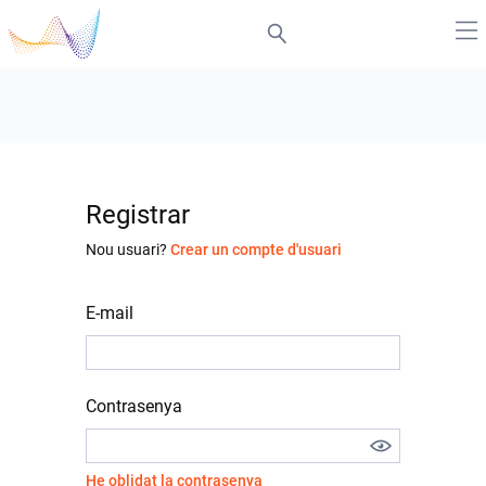
Registrar
Nou usuari?
Crear un compte d'usuari
E-mail
Contrasenya
He oblidat la contrasenya