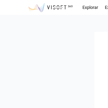
Explorar
E
Descàrregue