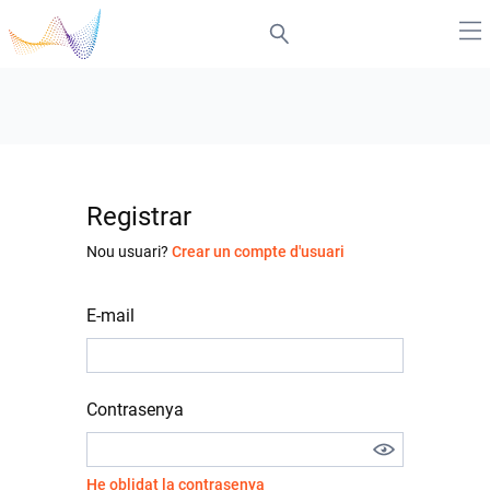
Registrar
Nou usuari?
Crear un compte d'usuari
E-mail
Contrasenya
He oblidat la contrasenya