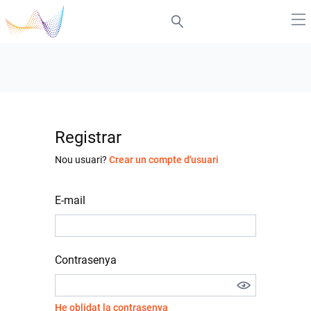
Registrar
Nou usuari?
Crear un compte d'usuari
E-mail
Contrasenya
He oblidat la contrasenya