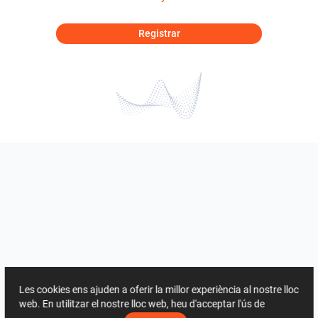
Registrar
Les cookies ens ajuden a oferir la millor experiència al nostre lloc
web. En utilitzar el nostre lloc web, heu d'acceptar l'ús de