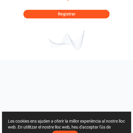
Registrar
Les cookies ens ajuden a oferir la millor experiència al nostre lloc
web. En utilitzar el nostre lloc web, heu d'acceptar l'ús de