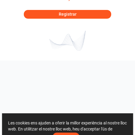
Registrar
Les cookies ens ajuden a oferir la millor experiència al nostre lloc
web. En utilitzar el nostre lloc web, heu d'acceptar l'ús de