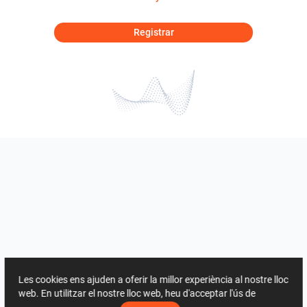
Registrar
Les cookies ens ajuden a oferir la millor experiència al nostre lloc
web. En utilitzar el nostre lloc web, heu d'acceptar l'ús de