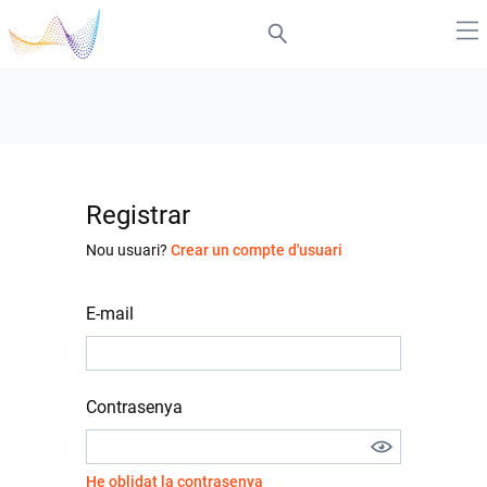
Registrar
Nou usuari?
Crear un compte d'usuari
E-mail
Contrasenya
He oblidat la contrasenya