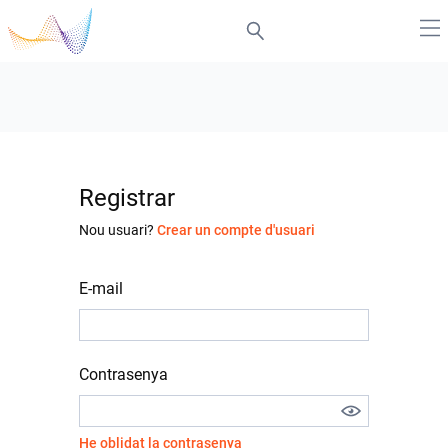
Registrar
Nou usuari?
Crear un compte d'usuari
E-mail
Contrasenya
He oblidat la contrasenya