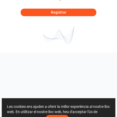
Registrar
Les cookies ens ajuden a oferir la millor experiència al nostre lloc
web. En utilitzar el nostre lloc web, heu d'acceptar l'ús de