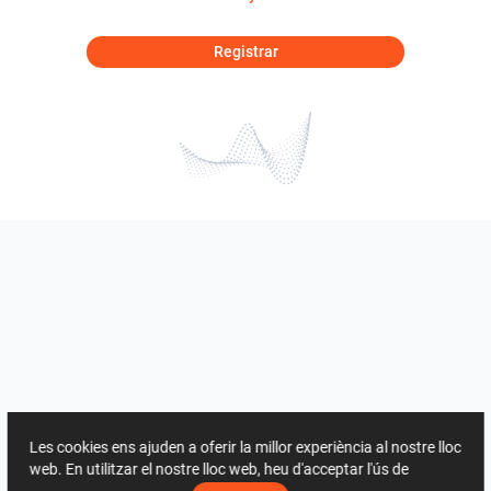
Registrar
Les cookies ens ajuden a oferir la millor experiència al nostre lloc
web. En utilitzar el nostre lloc web, heu d'acceptar l'ús de