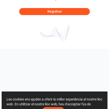
Registrar
Les cookies ens ajuden a oferir la millor experiència al nostre lloc
web. En utilitzar el nostre lloc web, heu d'acceptar l'ús de