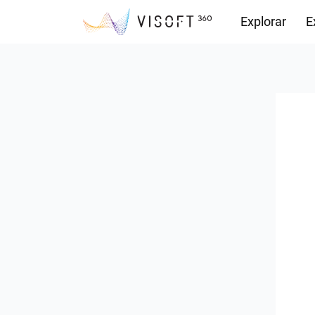
Explorar
E
Descàrregue