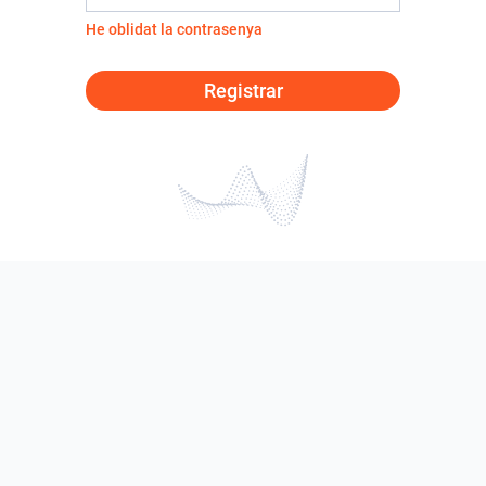
He oblidat la contrasenya
Registrar