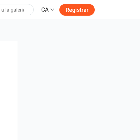
CA
Registrar