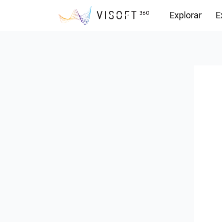
Explorar
E
Descàrregue