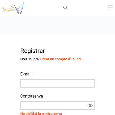
Registrar
Nou usuari?
Crear un compte d'usuari
E-mail
Contrasenya
He oblidat la contrasenya