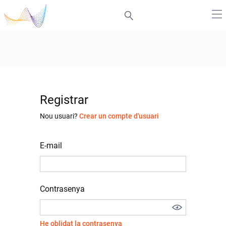
Registrar
Nou usuari?
Crear un compte d'usuari
E-mail
Contrasenya
He oblidat la contrasenya