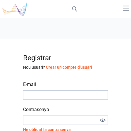
Registrar
Nou usuari?
Crear un compte d'usuari
E-mail
Contrasenya
He oblidat la contrasenya