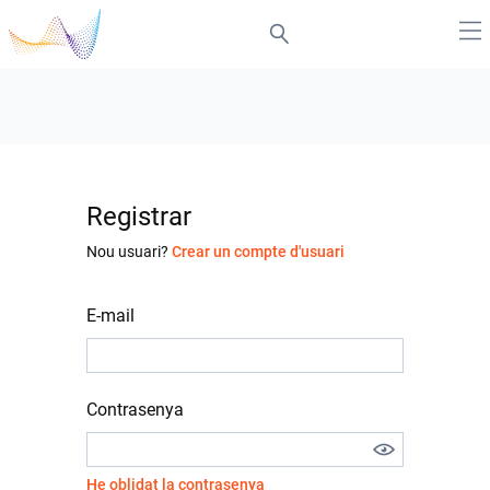
Registrar
Nou usuari?
Crear un compte d'usuari
E-mail
Contrasenya
He oblidat la contrasenya