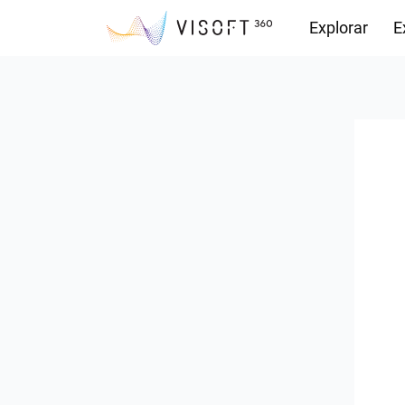
Explorar
E
Descàrregue