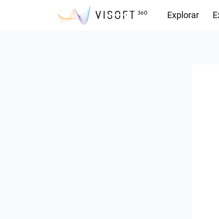
Explorar
E
Descàrregue