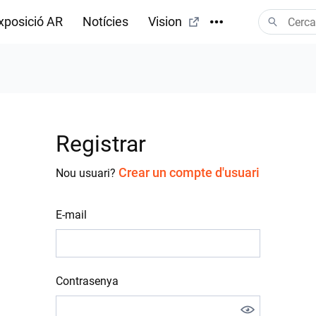
xposició AR
Notícies
Vision
s
Registrar
Crear un compte d'usuari
Nou usuari?
E-mail
Contrasenya