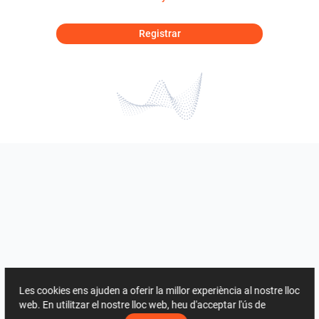
Registrar
Les cookies ens ajuden a oferir la millor experiència al nostre lloc
web. En utilitzar el nostre lloc web, heu d'acceptar l'ús de