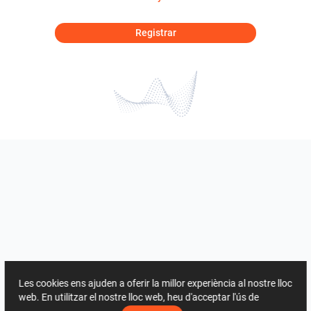
Registrar
Les cookies ens ajuden a oferir la millor experiència al nostre lloc
web. En utilitzar el nostre lloc web, heu d'acceptar l'ús de