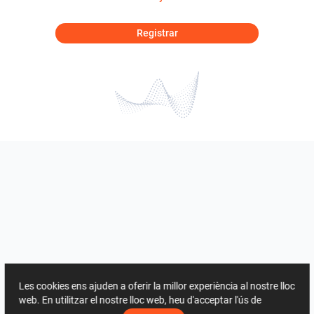
Registrar
Les cookies ens ajuden a oferir la millor experiència al nostre lloc
web. En utilitzar el nostre lloc web, heu d'acceptar l'ús de