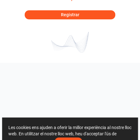
Registrar
Les cookies ens ajuden a oferir la millor experiència al nostre lloc
web. En utilitzar el nostre lloc web, heu d'acceptar l'ús de