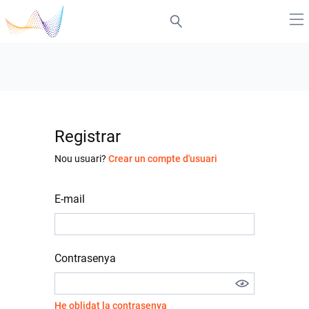
Registrar
Nou usuari?
Crear un compte d'usuari
E-mail
Contrasenya
He oblidat la contrasenya