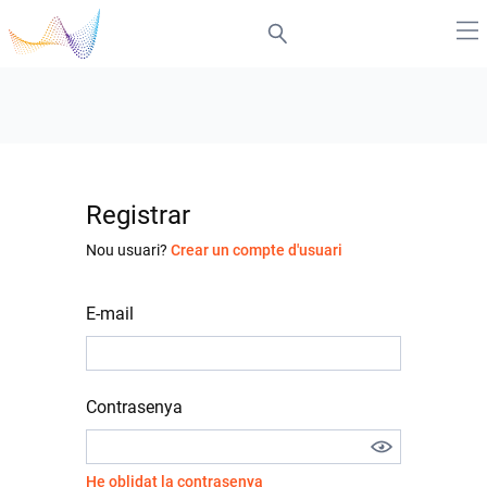
Registrar
Nou usuari?
Crear un compte d'usuari
E-mail
Contrasenya
He oblidat la contrasenya