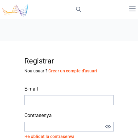
Registrar
Nou usuari?
Crear un compte d'usuari
E-mail
Contrasenya
He oblidat la contrasenya