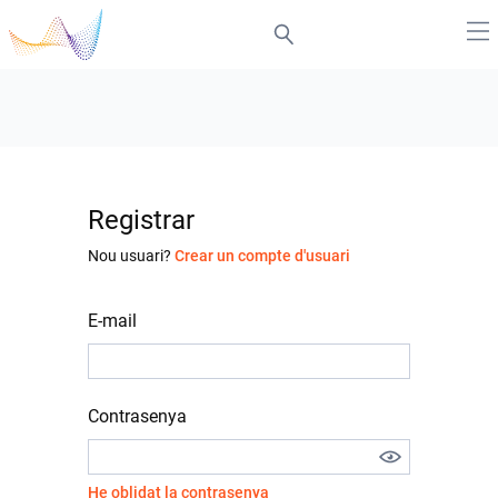
Registrar
Nou usuari?
Crear un compte d'usuari
E-mail
Contrasenya
He oblidat la contrasenya