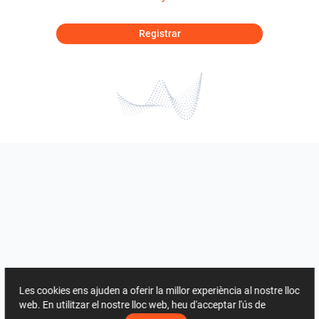
Registrar
Les cookies ens ajuden a oferir la millor experiència al nostre lloc
web. En utilitzar el nostre lloc web, heu d'acceptar l'ús de