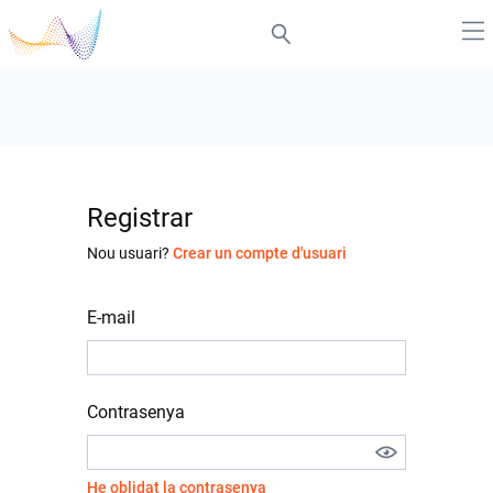
Registrar
Nou usuari?
Crear un compte d'usuari
E-mail
Contrasenya
He oblidat la contrasenya