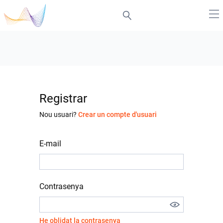
Registrar
Nou usuari?
Crear un compte d'usuari
E-mail
Contrasenya
He oblidat la contrasenya