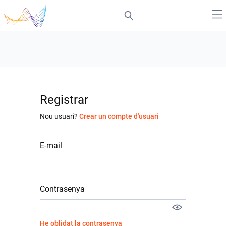
Registrar
Nou usuari?
Crear un compte d'usuari
E-mail
Contrasenya
He oblidat la contrasenya