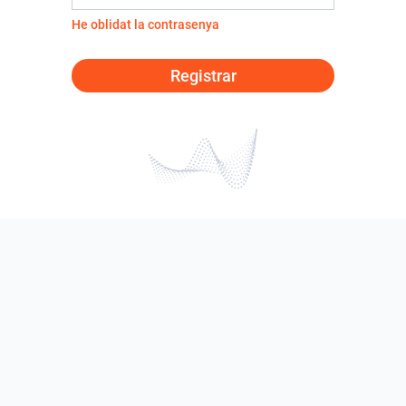
He oblidat la contrasenya
Registrar