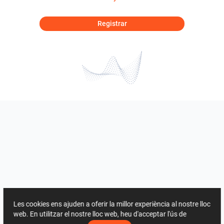
Registrar
Les cookies ens ajuden a oferir la millor experiència al nostre lloc
web. En utilitzar el nostre lloc web, heu d'acceptar l'ús de