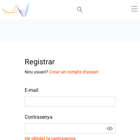
Registrar
Nou usuari?
Crear un compte d'usuari
E-mail
Contrasenya
He oblidat la contrasenya