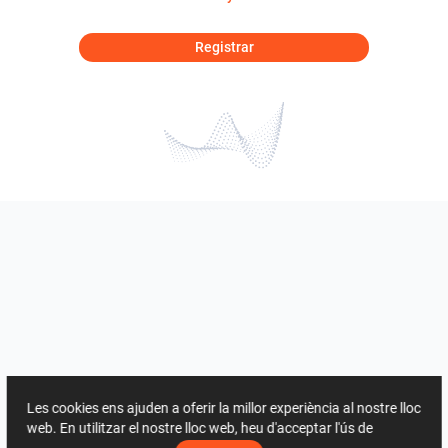
Registrar
Les cookies ens ajuden a oferir la millor experiència al nostre lloc
web. En utilitzar el nostre lloc web, heu d'acceptar l'ús de