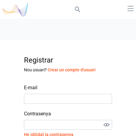
Registrar
Nou usuari?
Crear un compte d'usuari
E-mail
Contrasenya
He oblidat la contrasenya