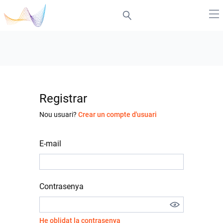
Registrar
Nou usuari?
Crear un compte d'usuari
E-mail
Contrasenya
He oblidat la contrasenya