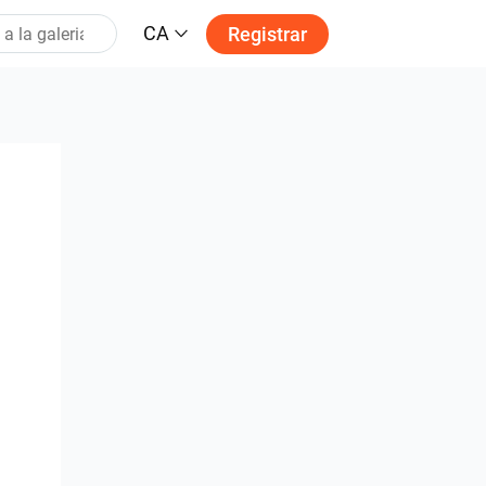
CA
Registrar