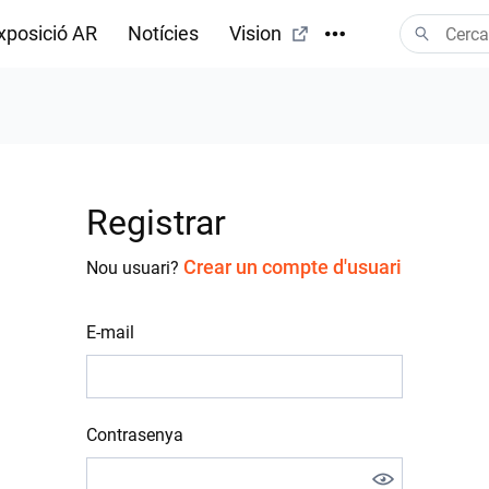
xposició AR
Notícies
Vision
s
Registrar
Crear un compte d'usuari
Nou usuari?
E-mail
Contrasenya