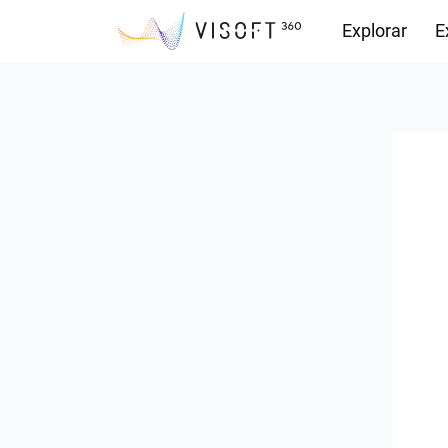
Explorar
E
Descàrregue