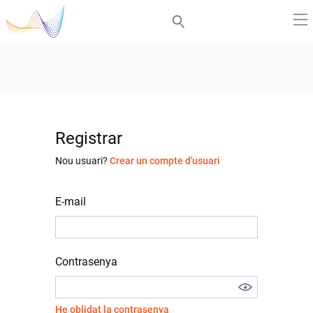
Registrar
Nou usuari?
Crear un compte d'usuari
E-mail
Contrasenya
He oblidat la contrasenya