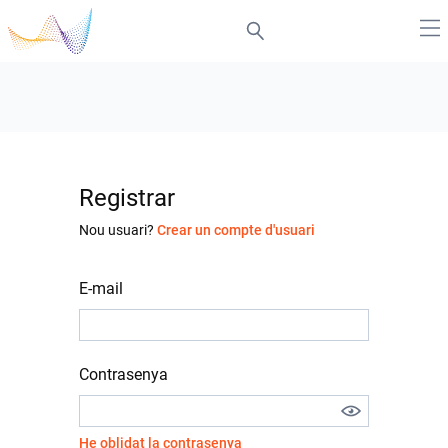
Registrar
Nou usuari?
Crear un compte d'usuari
E-mail
Contrasenya
He oblidat la contrasenya