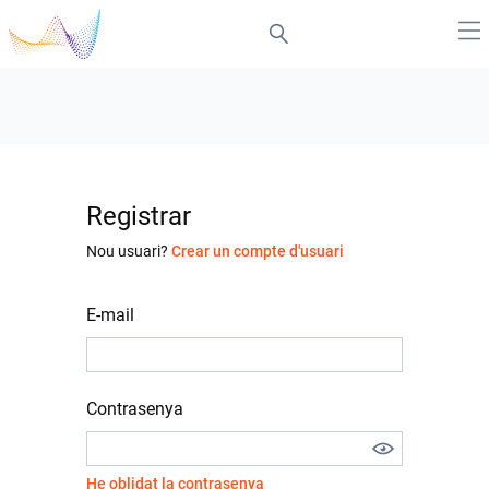
Registrar
Nou usuari?
Crear un compte d'usuari
E-mail
Contrasenya
He oblidat la contrasenya