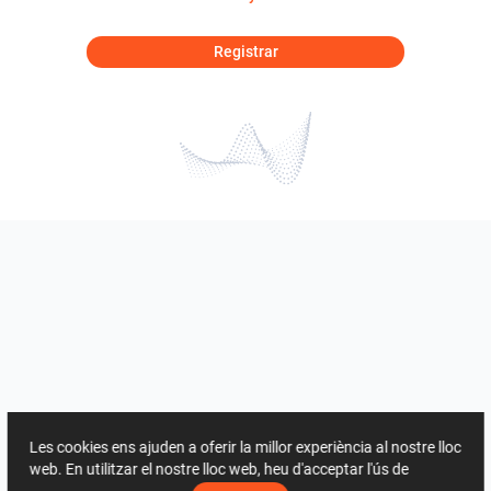
Registrar
Les cookies ens ajuden a oferir la millor experiència al nostre lloc
web. En utilitzar el nostre lloc web, heu d'acceptar l'ús de