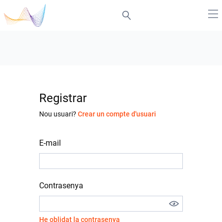
Registrar
Nou usuari?
Crear un compte d'usuari
E-mail
Contrasenya
He oblidat la contrasenya