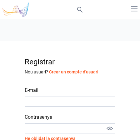
Registrar
Nou usuari?
Crear un compte d'usuari
E-mail
Contrasenya
He oblidat la contrasenya