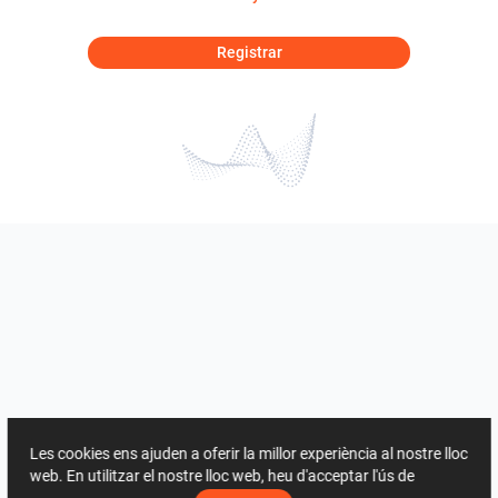
Registrar
Les cookies ens ajuden a oferir la millor experiència al nostre lloc
web. En utilitzar el nostre lloc web, heu d'acceptar l'ús de