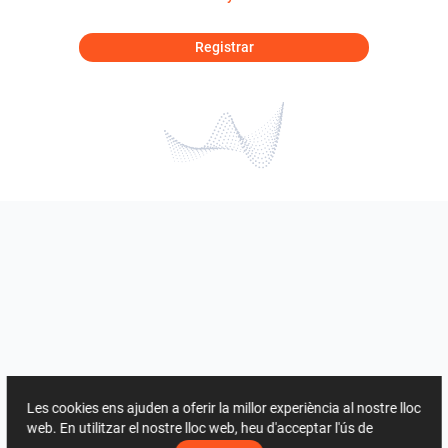
Registrar
Les cookies ens ajuden a oferir la millor experiència al nostre lloc
web. En utilitzar el nostre lloc web, heu d'acceptar l'ús de