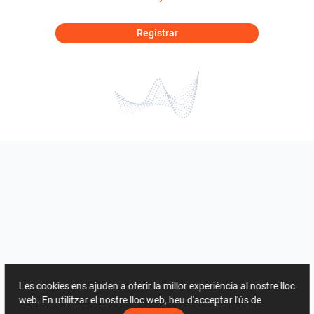
Registrar
Les cookies ens ajuden a oferir la millor experiència al nostre lloc
web. En utilitzar el nostre lloc web, heu d'acceptar l'ús de