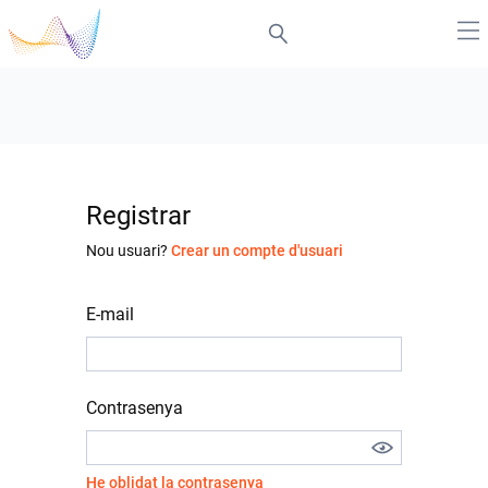
Registrar
Nou usuari?
Crear un compte d'usuari
E-mail
Contrasenya
He oblidat la contrasenya