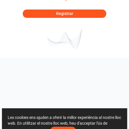
Registrar
Les cookies ens ajuden a oferir la millor experiència al nostre lloc
web. En utilitzar el nostre lloc web, heu d'acceptar l'ús de