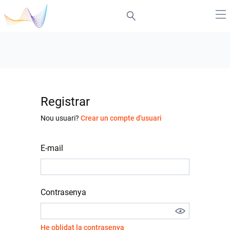
Registrar
Nou usuari?
Crear un compte d'usuari
E-mail
Contrasenya
He oblidat la contrasenya