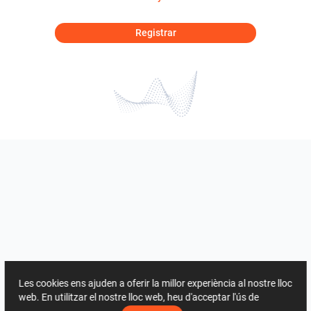
Registrar
Les cookies ens ajuden a oferir la millor experiència al nostre lloc
web. En utilitzar el nostre lloc web, heu d'acceptar l'ús de