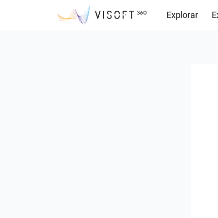
Explorar
E
Descàrregue