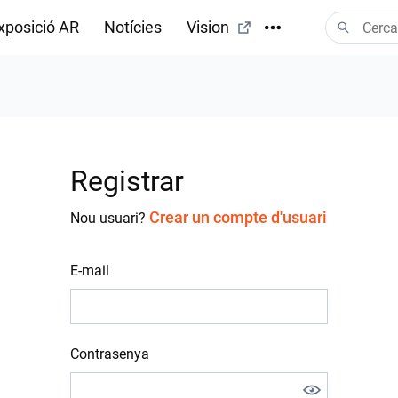
xposició AR
Notícies
Vision
s
Registrar
Crear un compte d'usuari
Nou usuari?
E-mail
Contrasenya